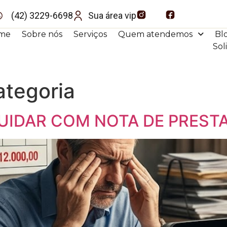
(42) 3229-6698
Sua área vip
me
Sobre nós
Serviços
Quem atendemos
Bl
Sol
tegoria
UIDAR COM NOTA DE PREST