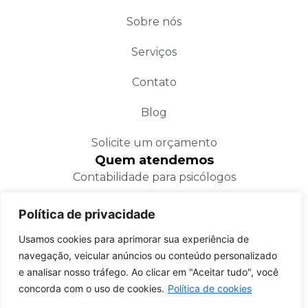
Sobre nós
Serviços
Contato
Blog
Solicite um orçamento
Quem atendemos
Contabilidade para psicólogos
Contabilidade para médicos
Política de privacidade
Contabilidade para condomínios e administradoras
Usamos cookies para aprimorar sua experiência de
navegação, veicular anúncios ou conteúdo personalizado
Contabilidade para saúde e bem-estar
e analisar nosso tráfego. Ao clicar em "Aceitar tudo", você
Encontre-nos
concorda com o uso de cookies.
Política de cookies